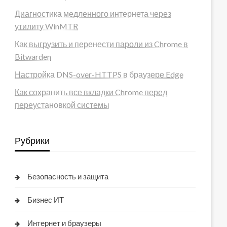
Диагностика медленного интернета через
утилиту WinMTR
Как выгрузить и перенести пароли из Chrome в
Bitwarden
Настройка DNS-over-HTTPS в браузере Edge
Как сохранить все вкладки Chrome перед
переустановкой системы
Рубрики
Безопасность и защита
Бизнес ИТ
Интернет и браузеры