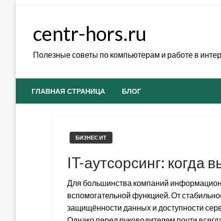
Skip
to
centr-hors.ru
content
Полезные советы по компьютерам и работе в инте
ГЛАВНАЯ СТРАНИЦА
БЛОГ
БИЗНЕС ИТ
IT-аутсорсинг: когда 
Для большинства компаний информацион
вспомогательной функцией. От стабильнос
защищённости данных и доступности серв
Однако перед руководителем почти всегда