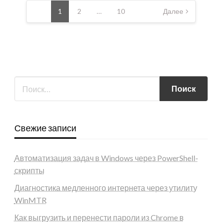
записей
1
2
…
10
Далее
Свежие записи
Автоматизация задач в Windows через PowerShell-
скрипты
Диагностика медленного интернета через утилиту
WinMTR
Как выгрузить и перенести пароли из Chrome в