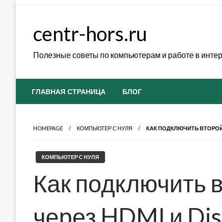
Skip
to
centr-hors.ru
content
Полезные советы по компьютерам и работе в инте
ГЛАВНАЯ СТРАНИЦА
БЛОГ
HOMEPAGE
КОМПЬЮТЕР С НУЛЯ
КАК ПОДКЛЮЧИТЬ ВТОРОЙ
КОМПЬЮТЕР С НУЛЯ
Как подключить 
через HDMI и Dis