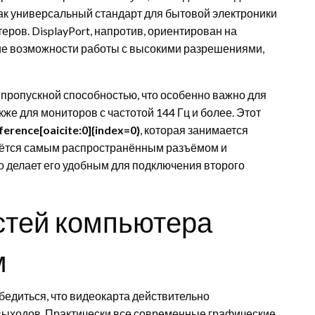
ак универсальный стандарт для бытовой электроники
ров. DisplayPort, напротив, ориентирован на
ие возможности работы с высокими разрешениями,
 пропускной способностью, что особенно важно для
же для мониторов с частотой 144 Гц и более. Этот
ference[oaicite:0]{index=0}
, которая занимается
аётся самым распространённым разъёмом и
то делает его удобным для подключения второго
стей компьютера
м
бедиться, что видеокарта действительно
выходов. Практически все современные графические