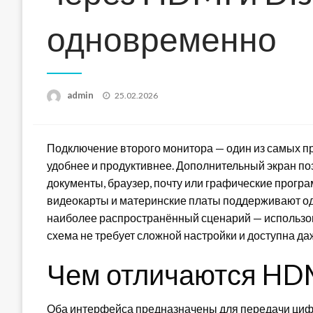
одновременно
Posted
admin
25.02.2026
on
Подключение второго монитора — один из самых п
удобнее и продуктивнее. Дополнительный экран п
документы, браузер, почту или графические прог
видеокарты и материнские платы поддерживают од
наиболее распространённый сценарий — использов
схема не требует сложной настройки и доступна д
Чем отличаются HDMI
Оба интерфейса предназначены для передачи цифр