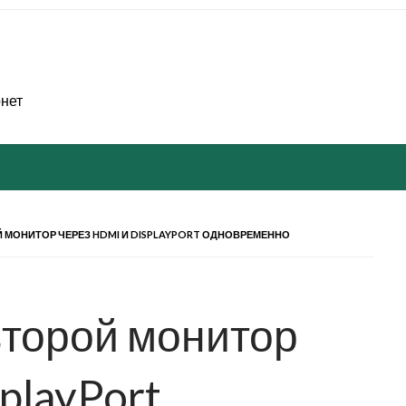
рнет
 МОНИТОР ЧЕРЕЗ HDMI И DISPLAYPORT ОДНОВРЕМЕННО
второй монитор
playPort