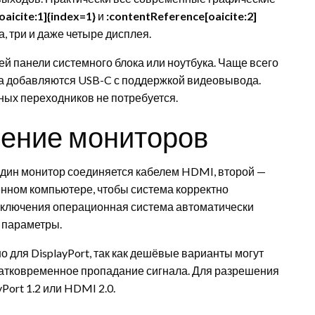
aicite:1]{index=1}
и
:contentReference[oaicite:2]
а, три и даже четыре дисплея.
ей панели системного блока или ноутбука. Чаще всего
да добавляются USB-C с поддержкой видеовывода.
ных переходников не потребуется.
ение мониторов
дин монитор соединяется кабелем HDMI, второй —
енном компьютере, чтобы система корректно
 включения операционная система автоматически
е параметры.
 для DisplayPort, так как дешёвые варианты могут
ратковременное пропадание сигнала. Для разрешения
Port 1.2 или HDMI 2.0.