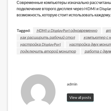
Современные компьютеры изначально рассчитаны
подключение второго дисплея через HDMI и Display
возможность, которую стоит использовать каждому.
Tagged:
HDMI и DisplayPort одновременно
вт
как расширить рабочий стол
компьютер с 
настройка DisplayPort
настройка двух мони
подключить второй монитор
работа с дву
admin
View all posts