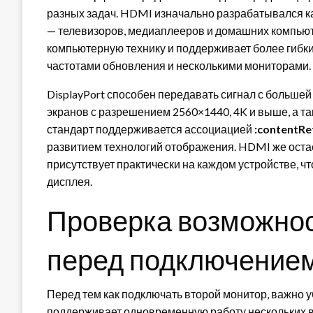
разных задач. HDMI изначально разрабатывался к
— телевизоров, медиаплееров и домашних компьюте
компьютерную технику и поддерживает более гибк
частотами обновления и несколькими мониторами.
DisplayPort способен передавать сигнал с большей
экранов с разрешением 2560×1440, 4K и выше, а так
стандарт поддерживается ассоциацией
:contentRe
развитием технологий отображения. HDMI же ост
присутствует практически на каждом устройстве, ч
дисплея.
Проверка возможно
перед подключение
Перед тем как подключать второй монитор, важно у
поддерживает одновременную работу нескольких 