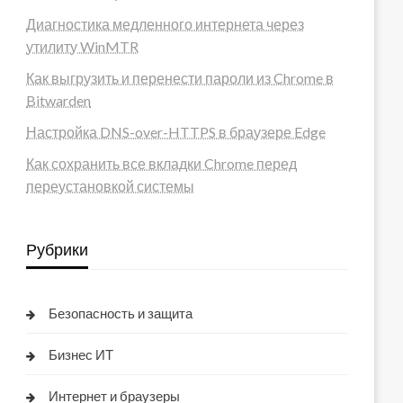
Диагностика медленного интернета через
утилиту WinMTR
Как выгрузить и перенести пароли из Chrome в
Bitwarden
Настройка DNS-over-HTTPS в браузере Edge
Как сохранить все вкладки Chrome перед
переустановкой системы
Рубрики
Безопасность и защита
Бизнес ИТ
Интернет и браузеры