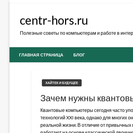
Skip
to
centr-hors.ru
content
Полезные советы по компьютерам и работе в инте
ГЛАВНАЯ СТРАНИЦА
БЛОГ
ХАЙТЕК И БУДУЩЕЕ
Зачем нужны квантов
Квантовые компьютеры сегодня часто упо
технологий XXI века, однако для многих о
реальной жизни. В отличие от привычных
работают на основе классической двоичн