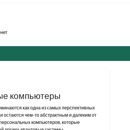
рнет
ые компьютеры
минаются как одна из самых перспективных
ни остаются чем-то абстрактным и далеким от
 персональных компьютеров, которые
ой логики, квантовые системы…