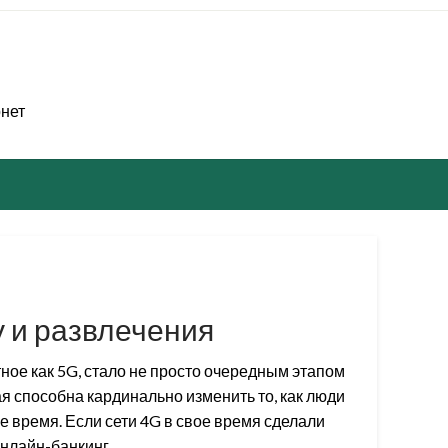
рнет
у и развлечения
ное как 5G, стало не просто очередным этапом
ая способна кардинально изменить то, как люди
 время. Если сети 4G в свое время сделали
онлайн-банкинг…