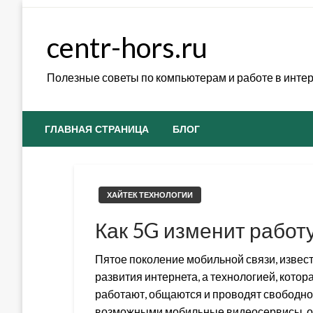
Skip
to
centr-hors.ru
content
Полезные советы по компьютерам и работе в инте
ГЛАВНАЯ СТРАНИЦА
БЛОГ
ХАЙТЕК ТЕХНОЛОГИИ
Как 5G изменит работ
Пятое поколение мобильной связи, извест
развития интернета, а технологией, котор
работают, общаются и проводят свободное
возможными мобильные видеосервисы, 