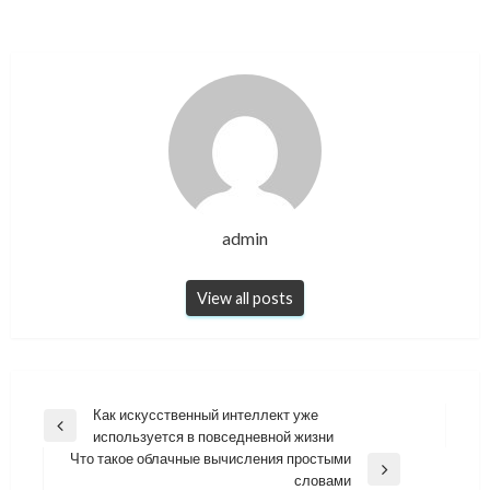
admin
View all posts
Навигация
Как искусственный интеллект уже
Previous
используется в повседневной жизни
по
Post
Что такое облачные вычисления простыми
записям
Next
словами