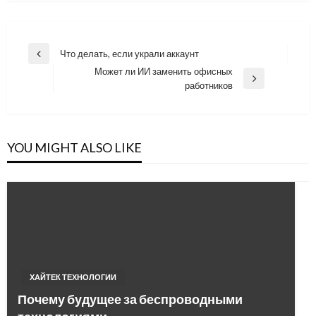
Навигация
Что делать, если украли аккаунт
Previous
по
Может ли ИИ заменить офисных
Post
Next
работников
записям
Post
YOU MIGHT ALSO LIKE
ХАЙТЕК ТЕХНОЛОГИИ
Почему будущее за беспроводными