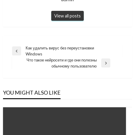
View all posts
Навигация
Как удалить вирус без переустановки
Previous
Windows
по
Post
Что такое нейросети и где они полезны
записям
Next
обычному пользователю
Post
YOU MIGHT ALSO LIKE