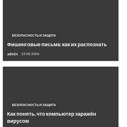
БЕЗОПАСНОСТЬ И ЗАЩИТА
Фишинговые письма: как их распознать
admin
23.02.2026
БЕЗОПАСНОСТЬ И ЗАЩИТА
Как понять, что компьютер заражён
вирусом