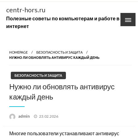
Skip
centr-hors.ru
to
Полезные советы по компьютерам и работе в
content
интернет
HOMEPAGE
БЕЗОПАСНОСТЬ И ЗАЩИТА
НУЖНО ЛИ ОБНОВЛЯТЬ АНТИВИРУС КАЖДЫЙ ДЕНЬ
БЕЗОПАСНОСТЬ И ЗАЩИТА
Нужно ли обновлять антивирус
каждый день
Posted
admin
23.02.2026
on
Многие пользователи устанавливают антивирус