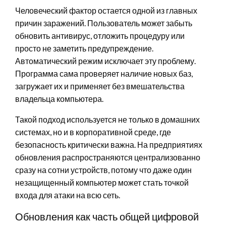
Человеческий фактор остается одной из главных
причин заражений. Пользователь может забыть
обновить антивирус, отложить процедуру или
просто не заметить предупреждение.
Автоматический режим исключает эту проблему.
Программа сама проверяет наличие новых баз,
загружает их и применяет без вмешательства
владельца компьютера.
Такой подход используется не только в домашних
системах, но и в корпоративной среде, где
безопасность критически важна. На предприятиях
обновления распространяются централизованно
сразу на сотни устройств, потому что даже один
незащищенный компьютер может стать точкой
входа для атаки на всю сеть.
Обновления как часть общей цифровой