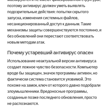
поэтому антивирус должен уметь выявлять
подозрительные действия: попытки скрытого
запуска, изменения системных файлов,
несанкционированный доступ к данным. Такие
механизмы защиты совершенствуются постоянно, и
без обновлений они перестают соответствовать
новым методам атак.
Почему устаревший антивирус опасен
Использование неактуальной версии антивируса
создает ложное чувство безопасности. Компьютер
вроде бы защищен, значок программы активен, но
фактически система становится уязвимой. Это
похоже на замок, ключ от которого давно подобрали
злоумышленники. Вредоносные программы,
созданные позже последнего обновления, просто
не распознаются.