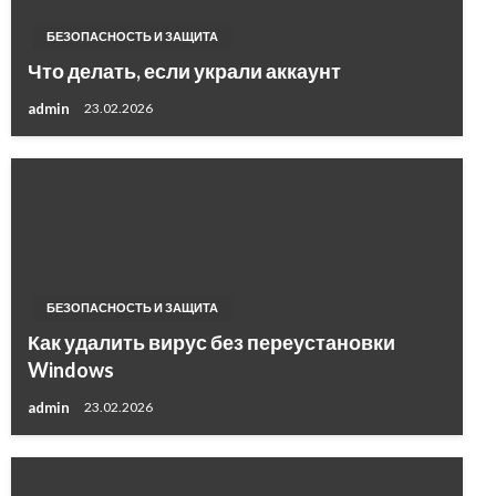
БЕЗОПАСНОСТЬ И ЗАЩИТА
Что делать, если украли аккаунт
admin
23.02.2026
БЕЗОПАСНОСТЬ И ЗАЩИТА
Как удалить вирус без переустановки
Windows
admin
23.02.2026