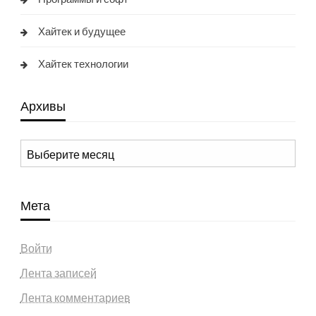
Хайтек и будущее
Хайтек технологии
Архивы
Архивы
Мета
Войти
Лента записей
Лента комментариев