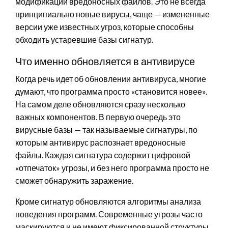
модификаций вредоносных файлов. Это не всегда
принципиально новые вирусы, чаще — измененные
версии уже известных угроз, которые способны
обходить устаревшие базы сигнатур.
Что именно обновляется в антивирусе
Когда речь идет об обновлении антивируса, многие
думают, что программа просто «становится новее».
На самом деле обновляются сразу несколько
важных компонентов. В первую очередь это
вирусные базы — так называемые сигнатуры, по
которым антивирус распознает вредоносные
файлы. Каждая сигнатура содержит цифровой
«отпечаток» угрозы, и без него программа просто не
сможет обнаружить заражение.
Кроме сигнатур обновляются алгоритмы анализа
поведения программ. Современные угрозы часто
маскируются и не имеют фиксированной структуры,