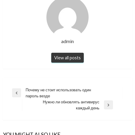
admin
View all posts
Навигация
Почему не стоит использовать один
Previous
пароль везде
по
Post
Нужно ли обновлять антивирус
записям
Next
каждый день
Post
YOU MIGHT ALSO LIKE