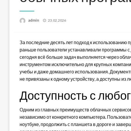
Posted
admin
23.02.2026
on
За последние десять лет подход к использованию 
раньше пользователи устанавливали программы с д
сегодня всё больше задач выполняется через обл
инструментом исключительно для крупных компани
учебы и даже домашнего использования. Документы
не привязаны к одному устройству, а доступны из л
Доступность с любог
Одним из главных преимуществ облачных сервисов
независимо от конкретного компьютера. Пользоват
ноутбуке, продолжить с планшета в дороге и завер