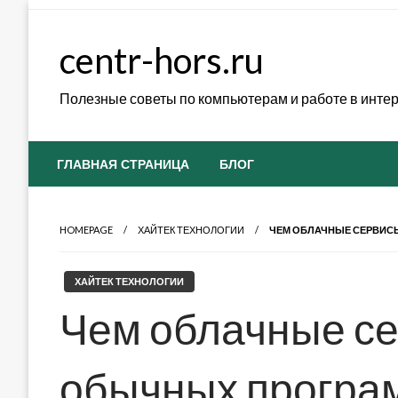
Skip
to
centr-hors.ru
content
Полезные советы по компьютерам и работе в инте
ГЛАВНАЯ СТРАНИЦА
БЛОГ
HOMEPAGE
ХАЙТЕК ТЕХНОЛОГИИ
ЧЕМ ОБЛАЧНЫЕ СЕРВИС
ХАЙТЕК ТЕХНОЛОГИИ
Чем облачные с
обычных програ