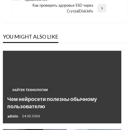
по
Post
Как проверить здоровье SSD через
записям
Next
CrystalDiskInfo
Post
YOU MIGHT ALSO LIKE
ХАЙТЕК ТЕХНОЛОГИИ
Чем нейросети полезны обычному
пользователю
admin
24.02.2026