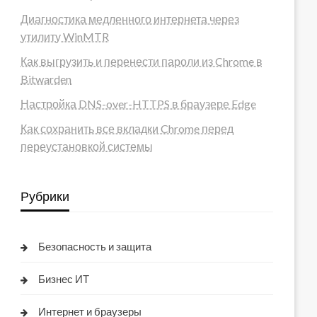
Диагностика медленного интернета через
утилиту WinMTR
Как выгрузить и перенести пароли из Chrome в
Bitwarden
Настройка DNS-over-HTTPS в браузере Edge
Как сохранить все вкладки Chrome перед
переустановкой системы
Рубрики
Безопасность и защита
Бизнес ИТ
Интернет и браузеры