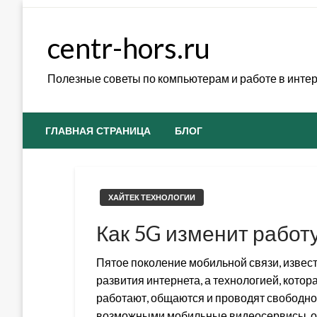
Skip
to
centr-hors.ru
content
Полезные советы по компьютерам и работе в инте
ГЛАВНАЯ СТРАНИЦА
БЛОГ
ХАЙТЕК ТЕХНОЛОГИИ
Как 5G изменит работ
Пятое поколение мобильной связи, извест
развития интернета, а технологией, котор
работают, общаются и проводят свободное
возможными мобильные видеосервисы, 