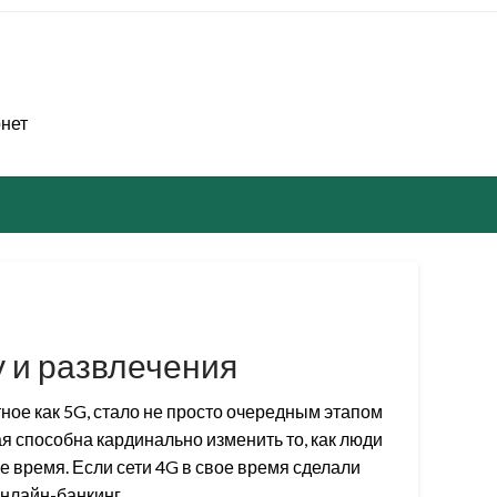
рнет
у и развлечения
ное как 5G, стало не просто очередным этапом
ая способна кардинально изменить то, как люди
 время. Если сети 4G в свое время сделали
онлайн-банкинг…