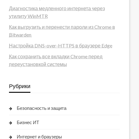
Диагностика медленного интернета через
утилиту WinMTR
Как выгрузить и перенести пароли из Chrome в
Bitwarden
Настройка DNS-over-HTTPS в браузере Edge
Как сохранить все вкладки Chrome перед
переустановкой системы
Рубрики
Безопасность и защита
Бизнес ИТ
Интернет и браузеры