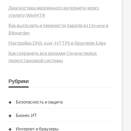
Диагностика медленного интернета через
утилиту WinMTR
Как выгрузить и перенести пароли из Chrome в
Bitwarden
Настройка DNS-over-HTTPS в браузере Edge
Как сохранить все вкладки Chrome перед
переустановкой системы
Рубрики
Безопасность и защита
Бизнес ИТ
Интернет и браузеры