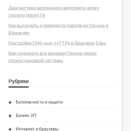
Диагностика медленного интернета через
утилиту WinMTR
Как выгрузить и перенести пароли из Chrome в
Bitwarden
Настройка DNS-over-HTTPS в браузере Edge
Как сохранить все вкладки Chrome перед
переустановкой системы
Рубрики
Безопасность и защита
Бизнес ИТ
Интернет и браузеры