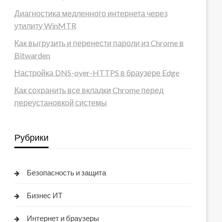
Диагностика медленного интернета через
утилиту WinMTR
Как выгрузить и перенести пароли из Chrome в
Bitwarden
Настройка DNS-over-HTTPS в браузере Edge
Как сохранить все вкладки Chrome перед
переустановкой системы
Рубрики
Безопасность и защита
Бизнес ИТ
Интернет и браузеры