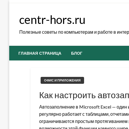
Skip
to
centr-hors.ru
content
Полезные советы по компьютерам и работе в инте
ГЛАВНАЯ СТРАНИЦА
БЛОГ
ОФИС И ПРИЛОЖЕНИЯ
Как настроить автозап
Автозаполнение в Microsoft Excel — один 
регулярно работает с таблицами, отчетам
ограничиваются простым протягиванием я
возможности этой функции намного шире