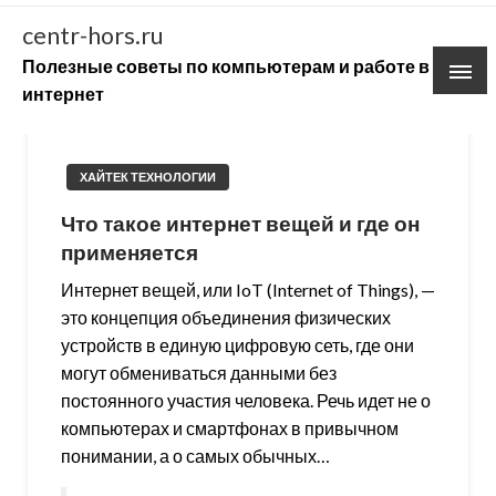
Skip
centr-hors.ru
to
Полезные советы по компьютерам и работе в
content
интернет
ХАЙТЕК ТЕХНОЛОГИИ
Что такое интернет вещей и где он
применяется
Интернет вещей, или IoT (Internet of Things), —
это концепция объединения физических
устройств в единую цифровую сеть, где они
могут обмениваться данными без
постоянного участия человека. Речь идет не о
компьютерах и смартфонах в привычном
понимании, а о самых обычных…