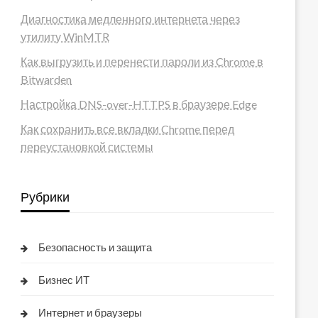
Диагностика медленного интернета через
утилиту WinMTR
Как выгрузить и перенести пароли из Chrome в
Bitwarden
Настройка DNS-over-HTTPS в браузере Edge
Как сохранить все вкладки Chrome перед
переустановкой системы
Рубрики
Безопасность и защита
Бизнес ИТ
Интернет и браузеры