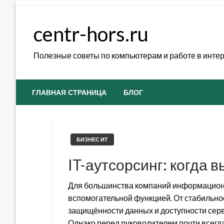
Skip
to
centr-hors.ru
content
Полезные советы по компьютерам и работе в инте
ГЛАВНАЯ СТРАНИЦА
БЛОГ
БИЗНЕС ИТ
IT-аутсорсинг: когда 
Для большинства компаний информацион
вспомогательной функцией. От стабильнос
защищённости данных и доступности серв
Однако перед руководителем почти всегда