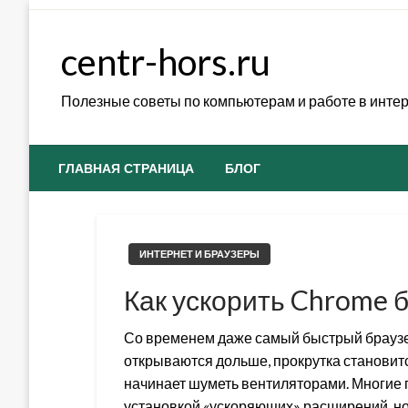
Skip
to
centr-hors.ru
content
Полезные советы по компьютерам и работе в инте
ГЛАВНАЯ СТРАНИЦА
БЛОГ
ИНТЕРНЕТ И БРАУЗЕРЫ
Как ускорить Chrome 
Со временем даже самый быстрый браузе
открываются дольше, прокрутка становитс
начинает шуметь вентиляторами. Многие
установкой «ускоряющих» расширений, но 