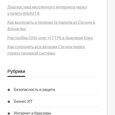
Диагностика медленного интернета через
утилиту WinMTR
Как выгрузить и перенести пароли из Chrome в
Bitwarden
Настройка DNS-over-HTTPS в браузере Edge
Как сохранить все вкладки Chrome перед
переустановкой системы
Рубрики
Безопасность и защита
Бизнес ИТ
Интернет и браузеры