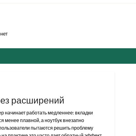
рнет
без расширений
р начинает работать медленнее: вкладки
я менее плавной, а ноутбук внезапно
 пользователи пытаются решить проблему
на практике это часто дает обратный эффект.