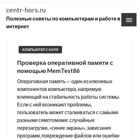
Skip
centr-hors.ru
to
Полезные советы по компьютерам и работе в
content
интернет
КОМПЬЮТЕР С НУЛЯ
Проверка оперативной памяти с
помощью MemTest86
Оперативная память — один из ключевых
компонентов компьютера, напрямую
влияющий на стабильность работы системы.
Если с ней возникают проблемы,
пользователь может сталкиваться с самыми
разными симптомами: случайные
перезагрузки, «синие экраны», зависания
программ, повреждение файлов или ошибки