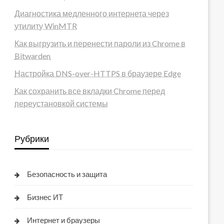
Диагностика медленного интернета через
утилиту WinMTR
Как выгрузить и перенести пароли из Chrome в
Bitwarden
Настройка DNS-over-HTTPS в браузере Edge
Как сохранить все вкладки Chrome перед
переустановкой системы
Рубрики
Безопасность и защита
Бизнес ИТ
Интернет и браузеры