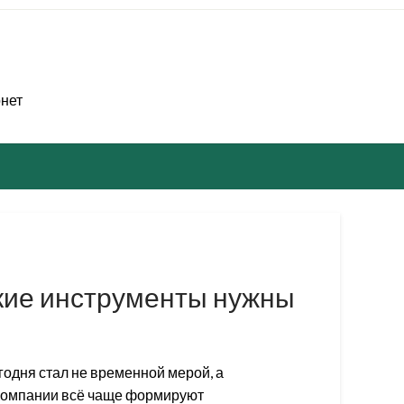
рнет
акие инструменты нужны
одня стал не временной мерой, а
Компании всё чаще формируют