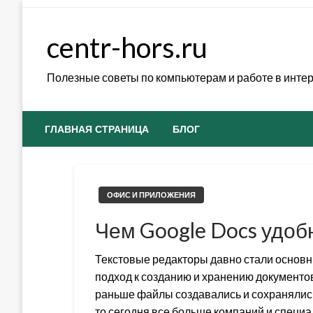
Skip
to
centr-hors.ru
content
Полезные советы по компьютерам и работе в инте
ГЛАВНАЯ СТРАНИЦА
БЛОГ
ОФИС И ПРИЛОЖЕНИЯ
Чем Google Docs удо
Текстовые редакторы давно стали основ
подход к созданию и хранению документов
раньше файлы создавались и сохранялись
то сегодня все больше компаний и специ