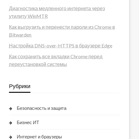
Диагностика медленного интернета через
утилиту WinMTR
Как выгрузить и перенести пароли из Chrome в
Bitwarden
Настройка DNS-over-HTTPS в браузере Edge
Как сохранить все вкладки Chrome перед
переустановкой системы
Рубрики
Безопасность и защита
Бизнес ИТ
Интернет и браузеры