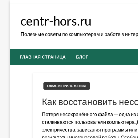
Skip
to
centr-hors.ru
content
Полезные советы по компьютерам и работе в инте
ГЛАВНАЯ СТРАНИЦА
БЛОГ
ОФИС И ПРИЛОЖЕНИЯ
Как восстановить не
Потеря несохранённого файла — одна из 
сталкиваются пользователи компьютера. 
электричества, зависания программы или 
результаты многочасовой работы. Особен