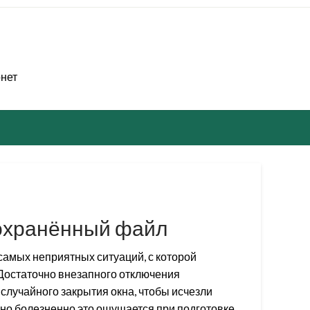
рнет
сохранённый файл
самых неприятных ситуаций, с которой
Достаточно внезапного отключения
случайного закрытия окна, чтобы исчезли
но болезненно это ощущается при подготовке