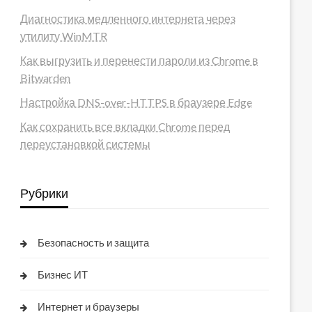
Диагностика медленного интернета через
утилиту WinMTR
Как выгрузить и перенести пароли из Chrome в
Bitwarden
Настройка DNS-over-HTTPS в браузере Edge
Как сохранить все вкладки Chrome перед
переустановкой системы
Рубрики
Безопасность и защита
Бизнес ИТ
Интернет и браузеры