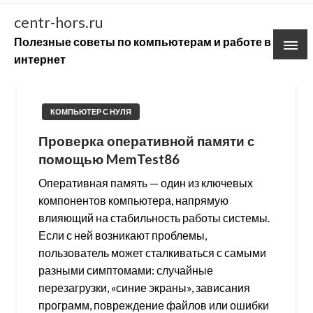
Skip
centr-hors.ru
to
Полезные советы по компьютерам и работе в
content
интернет
КОМПЬЮТЕР С НУЛЯ
Проверка оперативной памяти с
помощью MemTest86
Оперативная память — один из ключевых
компонентов компьютера, напрямую
влияющий на стабильность работы системы.
Если с ней возникают проблемы,
пользователь может сталкиваться с самыми
разными симптомами: случайные
перезагрузки, «синие экраны», зависания
программ, повреждение файлов или ошибки