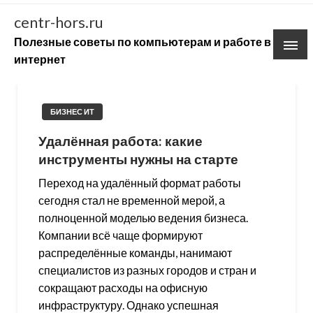
Skip
centr-hors.ru
to
Полезные советы по компьютерам и работе в
content
интернет
БИЗНЕС ИТ
Удалённая работа: какие
инструменты нужны на старте
Переход на удалённый формат работы
сегодня стал не временной мерой, а
полноценной моделью ведения бизнеса.
Компании всё чаще формируют
распределённые команды, нанимают
специалистов из разных городов и стран и
сокращают расходы на офисную
инфраструктуру. Однако успешная