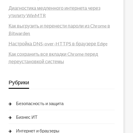
Диагностика медленного интернета через
утилиту WinMTR
Как выгрузить и перенести пароли из Chrome в
Bitwarden
Настройка DNS-over-HTTPS в браузере Edge
Как сохранить все вкладки Chrome перед
переустановкой системы
Рубрики
Безопасность и защита
Бизнес ИТ
Интернет и браузеры