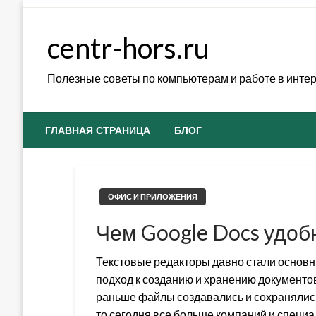
Skip
to
centr-hors.ru
content
Полезные советы по компьютерам и работе в инте
ГЛАВНАЯ СТРАНИЦА
БЛОГ
ОФИС И ПРИЛОЖЕНИЯ
Чем Google Docs удо
Текстовые редакторы давно стали основ
подход к созданию и хранению документов
раньше файлы создавались и сохранялись
то сегодня все больше компаний и специ