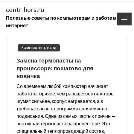
Skip
centr-hors.ru
to
Полезные советы по компьютерам и работе в
content
интернет
КОМПЬЮТЕР С НУЛЯ
Замена термопасты на
процессоре: пошагово для
новичка
Со временем любой компьютер начинает
работать горячее, чем раньше: вентиляторы
шумят сильнее, корпус нагревается, а в
требовательных программах появляются
подвисания. Одна из самых частых причин —
высохшая термопаста на процессоре. Это
специальный теплопроводящий состав,