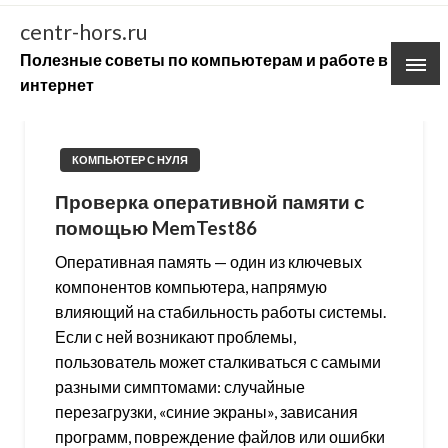
Skip
centr-hors.ru
to
Полезные советы по компьютерам и работе в
content
интернет
КОМПЬЮТЕР С НУЛЯ
Проверка оперативной памяти с
помощью MemTest86
Оперативная память — один из ключевых
компонентов компьютера, напрямую
влияющий на стабильность работы системы.
Если с ней возникают проблемы,
пользователь может сталкиваться с самыми
разными симптомами: случайные
перезагрузки, «синие экраны», зависания
программ, повреждение файлов или ошибки