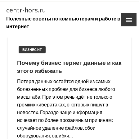
Skip
centr-hors.ru
to
Полезные советы по компьютерам и работе в
content
интернет
БИЗНЕС ИТ
Почему бизнес теряет данные и как
этого избежать
Потеря данных остаётся одной из самых
болезненных проблем для бизнеса любого
масштаба. При этом речь идёт не только о
громких кибератаках, о которых пишут в
новостях. Гораздо чаще информация
исчезает по более прозаичным причинам:
случайное удаление файлов, сбои
оборудования, ошибки…