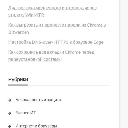
Диагностика медленного интернета через
утилиту WinMTR
Как выгрузить и перенести пароли из Chrome в
Bitwarden
Настройка DNS-over-HTTPS в браузере Edge
Как сохранить все вкладки Chrome перед
переустановкой системы
Рубрики
Безопасность и защита
Бизнес ИТ
Интернет и браузеры