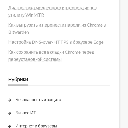
Диагностика медленного интернета через
утилиту WinMTR
Как выгрузить и перенести пароли из Chrome в
Bitwarden
Настройка DNS-over-HTTPS в браузере Edge
Как сохранить все вкладки Chrome перед
переустановкой системы
Рубрики
Безопасность и защита
Бизнес ИТ
Интернет и браузеры