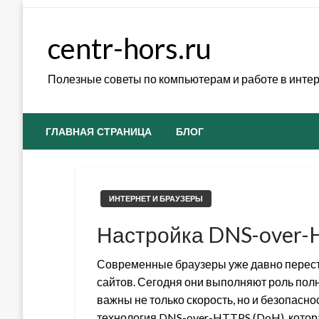
Skip
to
centr-hors.ru
content
Полезные советы по компьютерам и работе в инте
ГЛАВНАЯ СТРАНИЦА
БЛОГ
ИНТЕРНЕТ И БРАУЗЕРЫ
Настройка DNS-over-
Современные браузеры уже давно перест
сайтов. Сегодня они выполняют роль полн
важны не только скорость, но и безопасн
технология DNS-over-HTTPS (DoH), кото