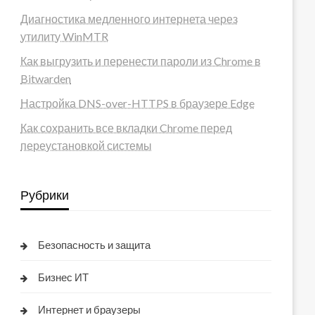
Диагностика медленного интернета через
утилиту WinMTR
Как выгрузить и перенести пароли из Chrome в
Bitwarden
Настройка DNS-over-HTTPS в браузере Edge
Как сохранить все вкладки Chrome перед
переустановкой системы
Рубрики
Безопасность и защита
Бизнес ИТ
Интернет и браузеры