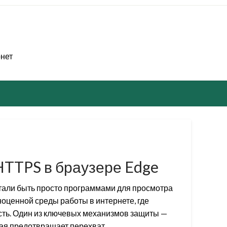
рнет
HTTPS в браузере Edge
али быть просто программами для просмотра
оценной среды работы в интернете, где
ость. Один из ключевых механизмов защиты —
рая предотвращает перехват…