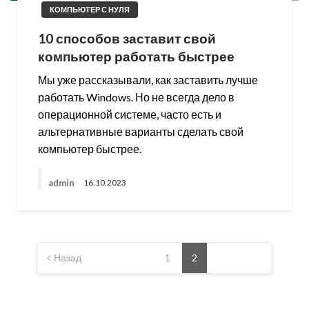
КОМПЬЮТЕР С НУЛЯ
10 способов заставит свой
компьютер работать быстрее
Мы уже рассказывали, как заставить лучше
работать Windows. Но не всегда дело в
операционной системе, часто есть и
альтернативные варианты сделать свой
компьютер быстрее.
admin
16.10.2023
Пагинация
записей
Назад
1
2