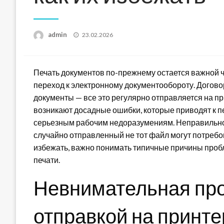
Posted
admin
23.02.2026
on
Печать документов по-прежнему остается важной 
переход к электронному документообороту. Договор
документы — все это регулярно отправляется на пр
возникают досадные ошибки, которые приводят к п
серьезным рабочим недоразумениям. Неправильно
случайно отправленный не тот файл могут потребо
избежать, важно понимать типичные причины проб
печати.
Невнимательная про
отправкой на принте