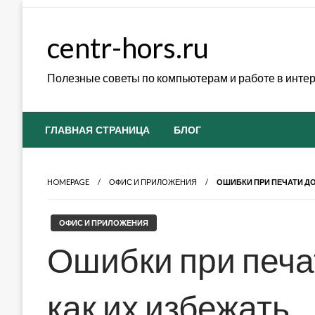
Skip
to
centr-hors.ru
content
Полезные советы по компьютерам и работе в инте
ГЛАВНАЯ СТРАНИЦА
БЛОГ
HOMEPAGE
ОФИС И ПРИЛОЖЕНИЯ
ОШИБКИ ПРИ ПЕЧАТИ ДО
ОФИС И ПРИЛОЖЕНИЯ
Ошибки при печа
как их избежать