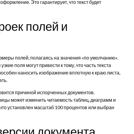
оформление. Это гарантирует, что текст будет
роек полей и
меры полей, полагаясь на значения «по умолчанию».
кие поля могут привести к тому, что часть текста
пособен наносить изображение вплотную к краю листа,
ать.
овится причиной испорченных документов.
ицы может изменить читаемость таблиц, диаграмм и
 что установлен масштаб 100 процентов или выбран
версии документа