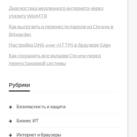
Диагностика медленного интернета через
утилиту WinMTR
Как выгрузить и перенести пароли из Chrome в
Bitwarden
Настройка DNS-over-HTTPS в браузере Edge
Как сохранить все вкладки Chrome перед
переустановкой системы
Рубрики
Безопасность и защита
Бизнес ИТ
Интернет и браузеры