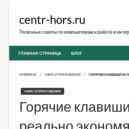
Skip
to
centr-hors.ru
content
Полезные советы по компьютерам и работе в инте
ГЛАВНАЯ СТРАНИЦА
БЛОГ
HOMEPAGE
ОФИС И ПРИЛОЖЕНИЯ
ГОРЯЧИЕ КЛАВИШИ WOR
ОФИС И ПРИЛОЖЕНИЯ
Горячие клавиши
реально экономя