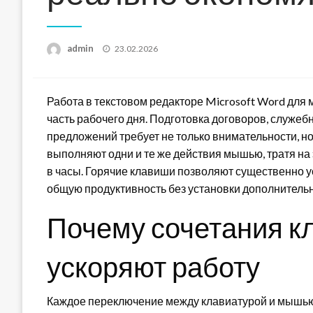
Posted
admin
23.02.2026
on
Работа в текстовом редакторе Microsoft Word для
часть рабочего дня. Подготовка договоров, служебн
предложений требует не только внимательности, но
выполняют одни и те же действия мышью, тратя на
в часы. Горячие клавиши позволяют существенно уск
общую продуктивность без установки дополнитель
Почему сочетания к
ускоряют работу
Каждое переключение между клавиатурой и мышью з