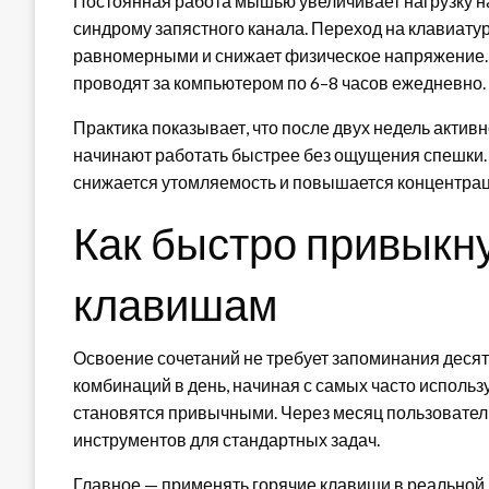
Постоянная работа мышью увеличивает нагрузку на
синдрому запястного канала. Переход на клавиат
равномерными и снижает физическое напряжение. 
проводят за компьютером по 6–8 часов ежедневно.
Практика показывает, что после двух недель актив
начинают работать быстрее без ощущения спешки. 
снижается утомляемость и повышается концентрац
Как быстро привыкну
клавишам
Освоение сочетаний не требует запоминания десят
комбинаций в день, начиная с самых часто исполь
становятся привычными. Через месяц пользователь
инструментов для стандартных задач.
Главное — применять горячие клавиши в реальной р