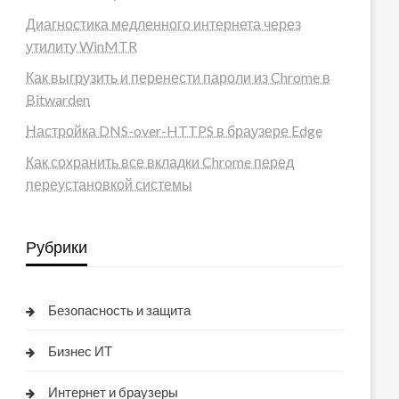
Диагностика медленного интернета через
утилиту WinMTR
Как выгрузить и перенести пароли из Chrome в
Bitwarden
Настройка DNS-over-HTTPS в браузере Edge
Как сохранить все вкладки Chrome перед
переустановкой системы
Рубрики
Безопасность и защита
Бизнес ИТ
Интернет и браузеры