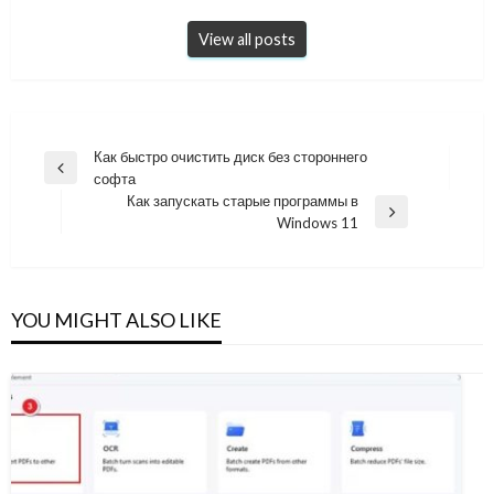
View all posts
Навигация
Как быстро очистить диск без стороннего
Previous
софта
по
Post
Как запускать старые программы в
записям
Next
Windows 11
Post
YOU MIGHT ALSO LIKE