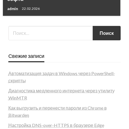
admin
22.02.2026
Свежие записи
Автоматизация задач в Windows через PowerShell-
скрипты
Диагностика медленного интернета через утилиту
WinMTR
Как выгрузить и перенести пароли из Chrome в
Bitwarden
Настройка DNS-over-HTTPS в браузере Edge