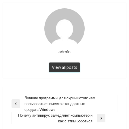
admin
View all posts
Навигация
Лучшие программы для скриншотов: чем
пользоваться вместо стандартных
по
Previous
средств Windows
Post
записям
Почему антивирус замедляет компьютер и
Next
как с этим бороться
Post