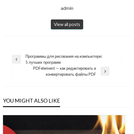
admin
View all posts
Навигация
Программы для рисования на компьютере:
Previous
5 лучших программ
по
Post
PDFelement — как редактировать и
записям
Next
конвертировать файлы PDF
Post
YOU MIGHT ALSO LIKE