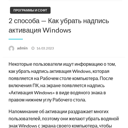
ПРОГРАММЫ И СОФТ
2 способа — Как убрать надпись
активация Windows
Posted
admin
16.03.2023
on
Некоторые пользователи ищут информацию о том,
как убрать надпись активация Windows, которая
появляется на Рабочем столе компьютера. После
включения ПК, на экране появляется надпись
«Активация Windows» в виде водяного знака в
правом нижнем углу Рабочего стола.
Напоминание об активации раздражает многих
пользователей, поэтому они желают убрать водяной
знак Windows с экрана своего компьютера, чтобы