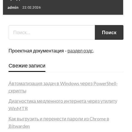
admin
22.02.2026
Проектная документация -
раздел оздс
.
Свежие записи
Автоматизация задач в Windows через PowerShell-
скрипты
Диагностика медленного интернета через утилиту
WinMTR
Как выгрузить и перенести пароли из Chrome в
Bitwarden