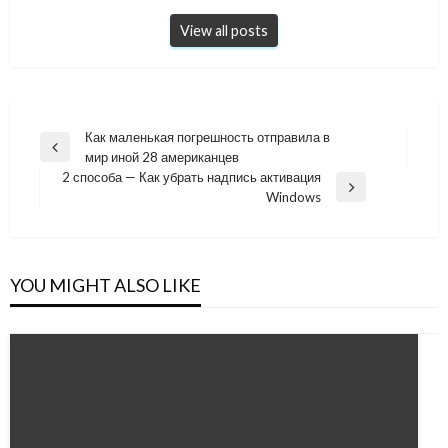
View all posts
Навигация
Как маленькая погрешность отправила в
Previous
мир иной 28 американцев
по
Post
2 способа — Как убрать надпись активация
записям
Next
Windows
Post
YOU MIGHT ALSO LIKE