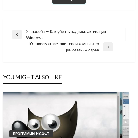
Навигация
2 способа — Как убрать надпись активация
Previous
Windows
по
Post
10 способов заставит свой компьютер
записям
Next
работать быстрее
Post
YOU MIGHT ALSO LIKE
ПРОГРАММЫ И СОФТ