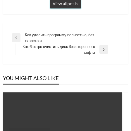
View all posts
Навигация
Как удалить программу полностью, без
Previous
«хвостов»
по
Post
Как быстро очистить диск без стороннего
записям
Next
софта
Post
YOU MIGHT ALSO LIKE