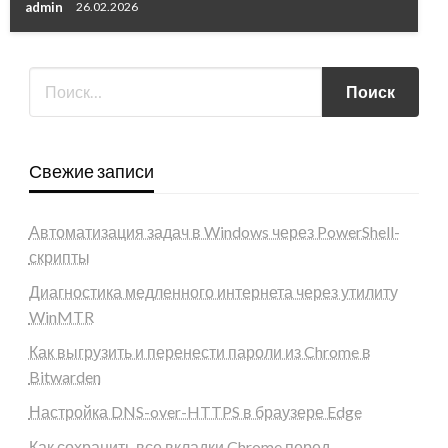
admin
26.02.2026
Свежие записи
Автоматизация задач в Windows через PowerShell-
скрипты
Диагностика медленного интернета через утилиту
WinMTR
Как выгрузить и перенести пароли из Chrome в
Bitwarden
Настройка DNS-over-HTTPS в браузере Edge
Как сохранить все вкладки Chrome перед