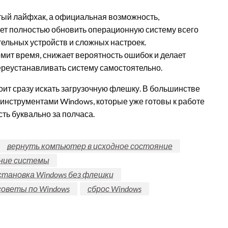
тый лайфхак, а официальная возможность,
ет полностью обновить операционную систему всего
тельных устройств и сложных настроек.
мит время, снижает вероятность ошибок и делает
ереустанавливать систему самостоятельно.
оит сразу искать загрузочную флешку. В большинстве
инструментами Windows, которые уже готовы к работе
ть буквально за полчаса.
вернуть компьютер в исходное состояние
ние системы
становка Windows без флешки
советы по Windows
сброс Windows