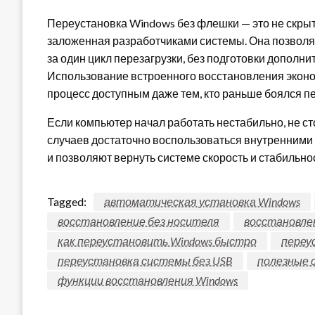
Переустановка Windows без флешки — это не скры
заложенная разработчиками системы. Она позволя
за один цикл перезагрузки, без подготовки дополни
Использование встроенного восстановления эконо
процесс доступным даже тем, кто раньше боялся п
Если компьютер начал работать нестабильно, не ст
случаев достаточно воспользоваться внутренними 
и позволяют вернуть системе скорость и стабильнос
Tagged:
автоматическая установка Windows
восстановление без носителя
восстановле
как переустановить Windows быстро
переу
переустановка системы без USB
полезные 
функции восстановления Windows