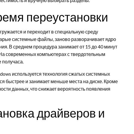
местимость и вручную выбирать разделы.
время переустановки
ружается и переходит в специальную среду
тарые системные файлы, заново разворачивает ядро
ия. В среднем процедура занимает от 15 до 40 минут
а. На современных компьютерах с твердотельным
 получаса.
ndows используется технология сжатых системных
ся быстрее и занимает меньше места на диске. Кроме
ности данных, что снижает вероятность появления
ановка драйверов и