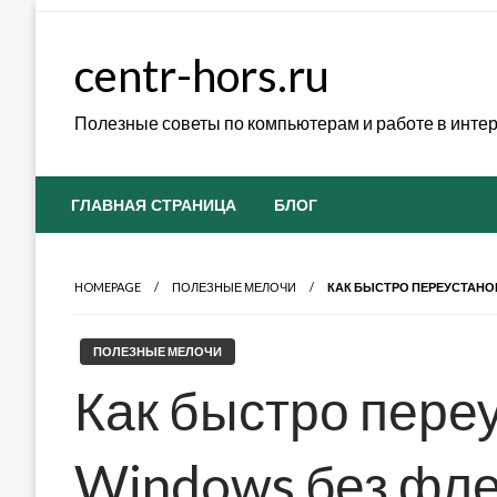
Skip
to
centr-hors.ru
content
Полезные советы по компьютерам и работе в инте
ГЛАВНАЯ СТРАНИЦА
БЛОГ
HOMEPAGE
ПОЛЕЗНЫЕ МЕЛОЧИ
КАК БЫСТРО ПЕРЕУСТАНО
ПОЛЕЗНЫЕ МЕЛОЧИ
Как быстро пере
Windows без фл