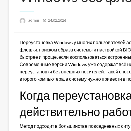
Posted
admin
24.02.2026
on
Переустановка Windows у многих пользователей ас
флешки, поиском образа системы и настройкой BIO
быстрее и проще, если воспользоваться встроенн
Современные версии Windows уже содержат всё н
переустановки без внешних носителей. Такой спосо
второго компьютера, а систему нужно привести в п
Когда переустановк
действительно рабо
Метод подходит в большинстве повседневных ситуа