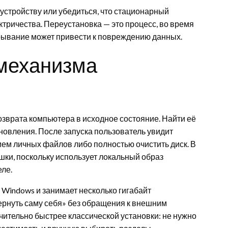
устройству или убедиться, что стационарный
тричества. Переустановка — это процесс, во время
рерывание может привести к повреждению данных.
 механизма
зврата компьютера в исходное состояние. Найти её
новления. После запуска пользователь увидит
ем личных файлов либо полностью очистить диск. В
шки, поскольку использует локальный образ
еле.
 Windows и занимает несколько гигабайт
ернуть саму себя» без обращения к внешним
чительно быстрее классической установки: не нужно