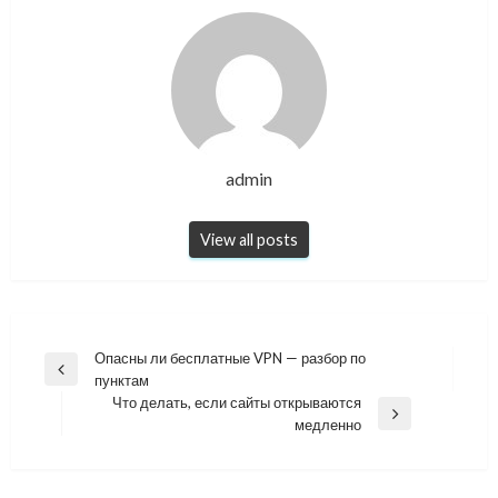
admin
View all posts
Навигация
Опасны ли бесплатные VPN — разбор по
Previous
пунктам
по
Post
Что делать, если сайты открываются
записям
Next
медленно
Post