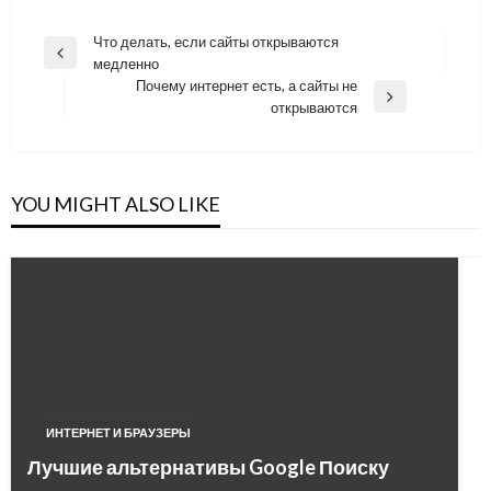
Навигация
Что делать, если сайты открываются
Previous
медленно
по
Post
Почему интернет есть, а сайты не
записям
Next
открываются
Post
YOU MIGHT ALSO LIKE
ИНТЕРНЕТ И БРАУЗЕРЫ
Лучшие альтернативы Google Поиску