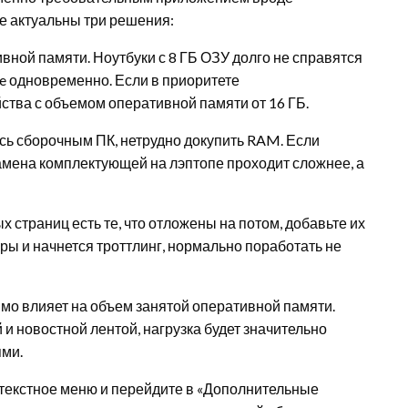
ае актуальны три решения:
ной памяти. Ноутбуки с 8 ГБ ОЗУ долго не справятся
le одновременно. Если в приоритете
тва с объемом оперативной памяти от 16 ГБ.
сь сборочным ПК, нетрудно докупить RAM. Если
амена комплектующей на лэптопе проходит сложнее, а
х страниц есть те, что отложены на потом, добавьте их
еры и начнется троттлинг, нормально поработать не
ямо влияет на объем занятой оперативной памяти.
й и новостной лентой, нагрузка будет значительно
ями.
нтекстное меню и перейдите в «Дополнительные