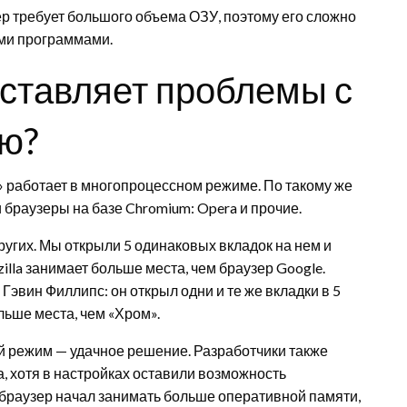
р требует большого объема ОЗУ, поэтому его сложно
ми программами.
оставляет проблемы с
ю?
м» работает в многопроцессном режиме. По такому же
 браузеры на базе Chromium: Opera и прочие.
угих. Мы открыли 5 одинаковых вкладок на нем и
illa занимает больше места, чем браузер Google.
Гэвин Филлипс: он открыл одни и те же вкладки в 5
ольше места, чем «Хром».
й режим — удачное решение. Разработчики также
, хотя в настройках оставили возможность
браузер начал занимать больше оперативной памяти,