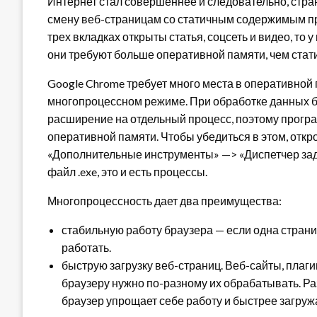
Интернет стал совершеннее и следовательно, стра
смену веб-страницам со статичным содержимым п
трех вкладках открыты статья, соцсеть и видео, то
они требуют больше оперативной памяти, чем стат
Google Chrome требует много места в оперативной 
многопроцессном режиме. При обработке данных бр
расширение на отдельный процесс, поэтому прогр
оперативной памяти. Чтобы убедиться в этом, откр
«Дополнительные инструменты» —> «Диспетчер зада
файл .exe, это и есть процессы.
Многопроцессность дает два преимущества:
стабильную работу браузера — если одна страни
работать.
быструю загрузку веб-страниц. Веб-сайты, плаг
браузеру нужно по-разному их обрабатывать. Ра
браузер упрощает себе работу и быстрее загружа