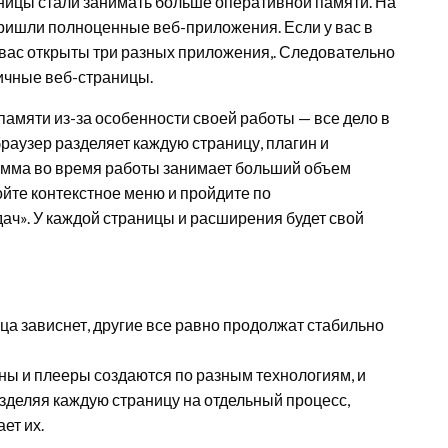
ницы стали занимать больше оперативной памяти. На
ришли полноценные веб-приложения. Если у вас в
 у вас открыты три разных приложения,. Следовательно
ичные веб-страницы.
памяти из-за особенности своей работы — все дело в
аузер разделяет каждую страницу, плагин и
амма во время работы занимает больший объем
ойте контекстное меню и пройдите по
ч». У каждой страницы и расширения будет свой
ца зависнет, другие все равно продолжат стабильно
ины и плееры создаются по разным технологиям, и
зделяя каждую страницу на отдельный процесс,
ет их.