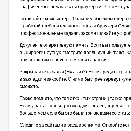
графического редактора, и браузером. В этом случ
Выбирайте компьютер с большим объемом оператив
с работой требовательного софта и браузера Goog
профессиональные задачи, рассматривайте устройс
Докупайте оперативную память. Если вы пользуете
выбираете ноутбук, смотрите предыдущий пункт. З
при вскрытии корпуса теряется гарантия.
Закрывайте вкладки (Ну а как?). Если среди открыты
в закладки и закройте. С ними быстрее заревут кул
сможете.
Также помните, что тип открытых страниц также пр
Если у вас активны три вкладки с видео, переписко
больше, чем если бы это были три вкладки со стать
Следите за сайтами и расширениями. Откройте ко