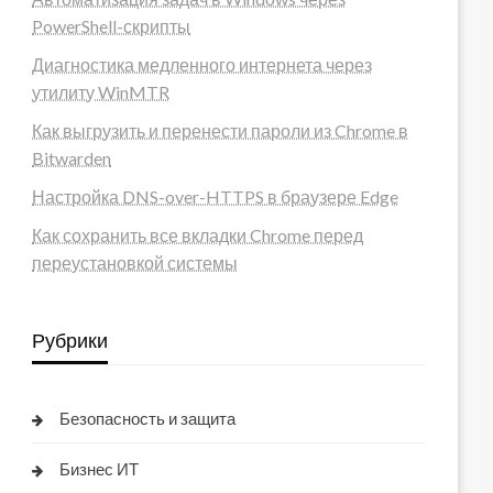
PowerShell-скрипты
Диагностика медленного интернета через
утилиту WinMTR
Как выгрузить и перенести пароли из Chrome в
Bitwarden
Настройка DNS-over-HTTPS в браузере Edge
Как сохранить все вкладки Chrome перед
переустановкой системы
Рубрики
Безопасность и защита
Бизнес ИТ